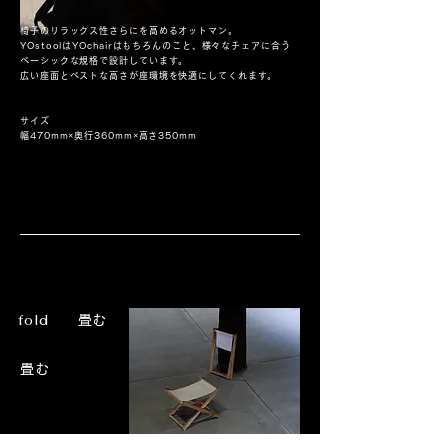
椅子のリラックス性さらにを高めるオットマン。
YOstoolはYOchairはもちろんのこと、様々なチェアに合う
ベーシックな規格で設計しています。
広い座面とベストな高さが座環境を快適にしてくれます。
サイズ
幅470mm×奥行360mm×高さ350mm
fold
​畳む
畳む