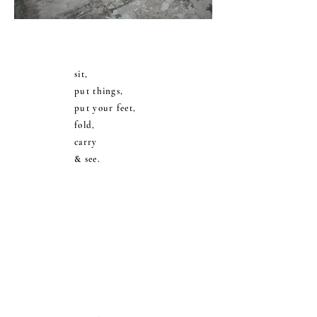
sit,
put things,
put your feet,
fold,
carry
& see.