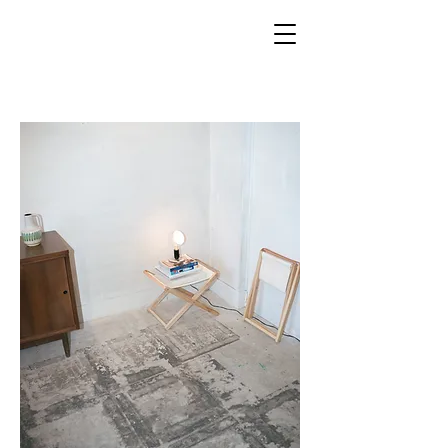
sit,put things,put your feet,fold,carry &see.